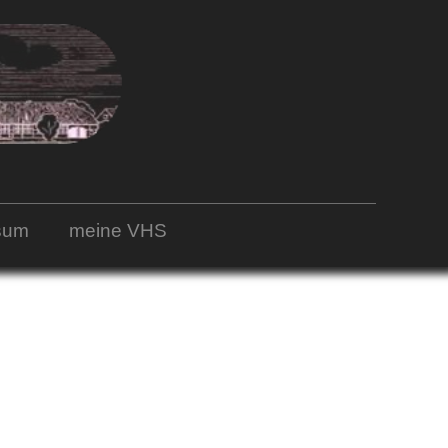
sum
meine VHS