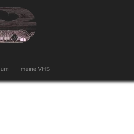
sum
meine VHS