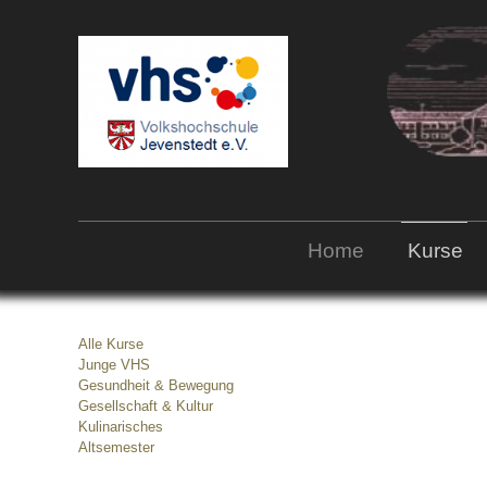
Home
Kurse
Alle Kurse
Junge VHS
Gesundheit & Bewegung
Gesellschaft & Kultur
Kulinarisches
Altsemester