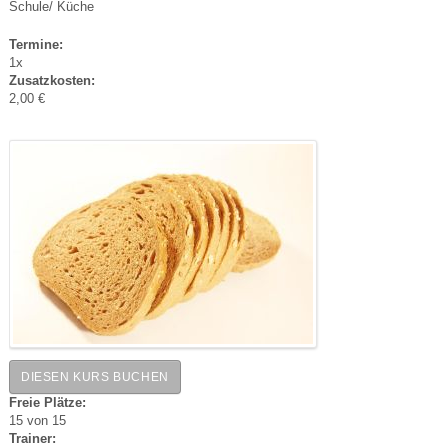
Schule/ Küche
Termine:
1x
Zusatzkosten:
2,00 €
DIESEN KURS BUCHEN
Freie Plätze:
15
von 15
Trainer: